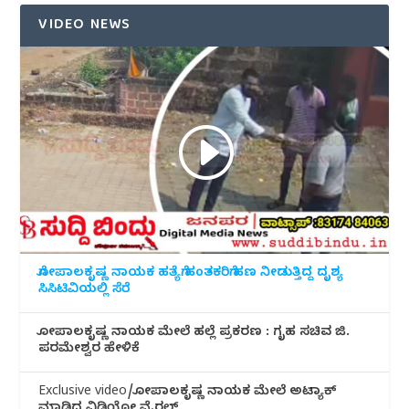
VIDEO NEWS
ಗೋಪಾಲಕೃಷ್ಣ ನಾಯಕ ಹತ್ಯೆಗೆ ಹಂತಕರಿಗೆ ಹಣ ನೀಡುತ್ತಿದ್ದ ದೃಶ್ಯ
ಸಿಸಿಟಿವಿಯಲ್ಲಿ ಸೆರೆ
ಗೋಪಾಲಕೃಷ್ಣ ನಾಯಕ ಮೇಲೆ ಹಲ್ಲೆ ಪ್ರಕರಣ : ಗೃಹ ಸಚಿವ ಜಿ.
ಪರಮೇಶ್ವರ ಹೇಳಿಕೆ
Exclusive video/ಗೋಪಾಲಕೃಷ್ಣ ನಾಯಕ ಮೇಲೆ ಅಟ್ಯಾಕ್