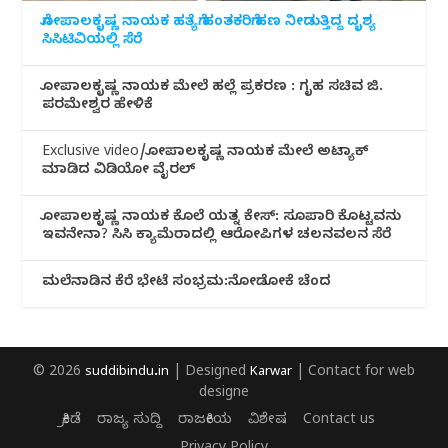
ಗೋಪಾಲಕೃಷ್ಣ ನಾಯಕ ಹತ್ಯೆಗೆ ಹಂತಕರಿಗೆ ಹಣ ನೀಡುತ್ತಿದ್ದ ದೃಶ್ಯ
ಸಿಸಿಟಿವಿಯಲ್ಲಿ ಸೆರೆ
ಗೋಪಾಲಕೃಷ್ಣ ನಾಯಕ ಮೇಲೆ ಹಲ್ಲೆ ಪ್ರಕರಣ : ಗೃಹ ಸಚಿವ ಜಿ.
ಪರಮೇಶ್ವರ ಹೇಳಿಕೆ
Exclusive video/ಗೋಪಾಲಕೃಷ್ಣ ನಾಯಕ ಮೇಲೆ ಅಟ್ಯಾಕ್
ಮಾಡಿದ ವಿಡಿಯೋ ವೈರಲ್
ಗೋಪಾಲಕೃಷ್ಣ ನಾಯಕ ಕೊಲೆ ಯತ್ನ ಕೇಸ್: ಸೂಪಾರಿ ಕೊಟ್ಟವನು
ಇವನೇನಾ? ಸಿಸಿ ಕ್ಯಾಮೆರಾದಲ್ಲಿ ಆರೋಪಿಗಳ ಚಲನವಲನ ಸೆರೆ
ಮಲೆನಾಡಿ‌ನ ಕೆರೆ ಭೇಟೆ ಸಂಭ್ರಮ:ನೋಡೋಕೆ ಚೆಂದ
© 2026
suddibindu.in
| Designed
Karwar
| Contact for web
designe
ಕ್ರೀಡೆ
ರಾಜ್ಯ ಸುದ್ದಿ
ರಾಜಕೀಯ
ವಿಶೇಷ
Contact us