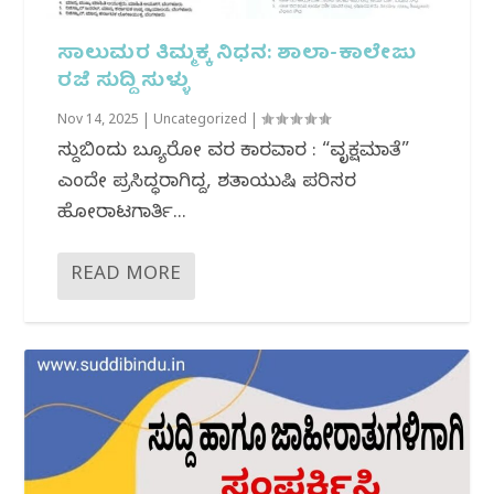
ಸಾಲುಮರ ತಿಮ್ಮಕ್ಕ ನಿಧನ: ಶಾಲಾ-ಕಾಲೇಜು
ರಜೆ ಸುದ್ದಿ ಸುಳ್ಳು
Nov 14, 2025
|
Uncategorized
|
ಸುದ್ದಿಬಿಂದು ಬ್ಯೂರೋ ವರದಿ ಕಾರವಾರ : “ವೃಕ್ಷಮಾತೆ”
ಎಂದೇ ಪ್ರಸಿದ್ಧರಾಗಿದ್ದ, ಶತಾಯುಷಿ ಪರಿಸರ
ಹೋರಾಟಗಾರ್ತಿ...
READ MORE