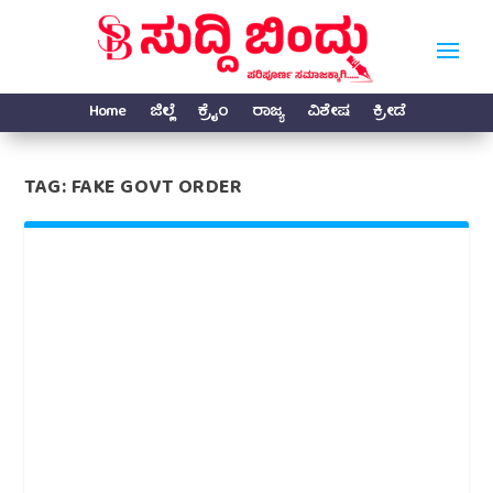
Home
ಜಿಲ್ಲೆ
ಕ್ರೈಂ
ರಾಜ್ಯ
ವಿಶೇಷ
ಕ್ರೀಡೆ
TAG:
FAKE GOVT ORDER