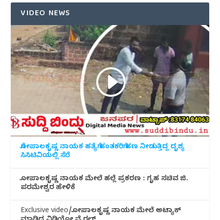
VIDEO NEWS
ಗೋಪಾಲಕೃಷ್ಣ ನಾಯಕ ಹತ್ಯೆಗೆ ಹಂತಕರಿಗೆ ಹಣ ನೀಡುತ್ತಿದ್ದ ದೃಶ್ಯ
ಸಿಸಿಟಿವಿಯಲ್ಲಿ ಸೆರೆ
ಗೋಪಾಲಕೃಷ್ಣ ನಾಯಕ ಮೇಲೆ ಹಲ್ಲೆ ಪ್ರಕರಣ : ಗೃಹ ಸಚಿವ ಜಿ.
ಪರಮೇಶ್ವರ ಹೇಳಿಕೆ
Exclusive video/ಗೋಪಾಲಕೃಷ್ಣ ನಾಯಕ ಮೇಲೆ ಅಟ್ಯಾಕ್