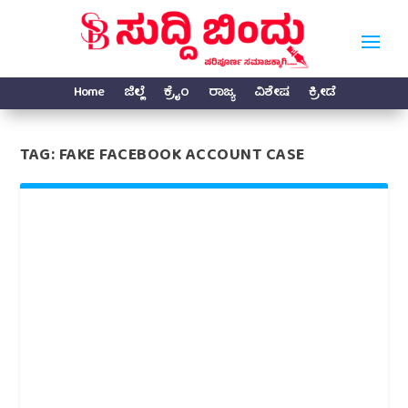
Home
ಜಿಲ್ಲೆ
ಕ್ರೈಂ
ರಾಜ್ಯ
ವಿಶೇಷ
ಕ್ರೀಡೆ
TAG:
FAKE FACEBOOK ACCOUNT CASE