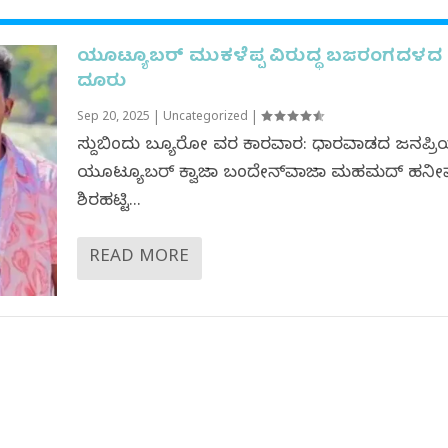
ಯೂಟ್ಯೂಬರ್ ಮುಕಳೆಪ್ಪ ವಿರುದ್ಧ ಬಜರಂಗದಳದ
ದೂರು
Sep 20, 2025
|
Uncategorized
|
ಸುದ್ದಿಬಿಂದು ಬ್ಯೂರೋ ವರದಿ ಕಾರವಾರ: ಧಾರವಾಡದ ಜನಪ್ರ
ಯೂಟ್ಯೂಬರ್ ಕ್ವಾಜಾ ಬಂದೇನ್‌ವಾಜಾ ಮಹಮದ್ ಹನೀ
ಶಿರಹಟ್ಟಿ...
READ MORE