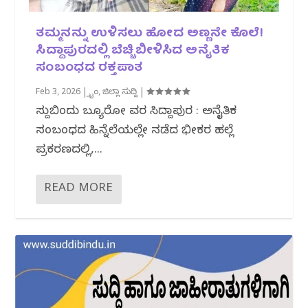
ತಮ್ಮನನ್ನು ಉಳಿಸಲು ಹೋದ ಅಣ್ಣನೇ ಕೊಲೆ!
ಸಿದ್ದಾಪುರದಲ್ಲಿ ಬೆಚ್ಚಿಬೀಳಿಸಿದ ಅನೈತಿಕ
ಸಂಬಂಧದ ರಕ್ತಪಾತ
Feb 3, 2026
|
ಕ್ರೈಂ
,
ಜಿಲ್ಲಾ ಸುದ್ದಿ
|
ಸುದ್ದಿಬಿಂದು ಬ್ಯೂರೋ ವರದಿ ಸಿದ್ದಾಪುರ : ಅನೈತಿಕ
ಸಂಬಂಧದ ಹಿನ್ನೆಲೆಯಲ್ಲೇ ನಡೆದ ಭೀಕರ ಹಲ್ಲೆ
ಪ್ರಕರಣದಲ್ಲಿ,...
READ MORE