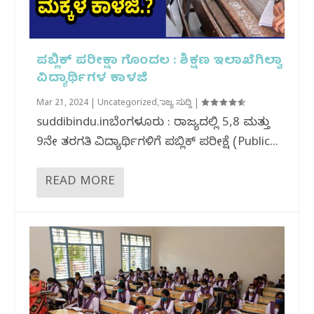
ಪಬ್ಲಿಕ್ ಪರೀಕ್ಷಾ ಗೊಂದಲ : ಶಿಕ್ಷಣ ಇಲಾಖೆಗಿಲ್ವಾ
ವಿದ್ಯಾರ್ಥಿಗಳ ಕಾಳಜಿ
Mar 21, 2024
|
Uncategorized
,
ರಾಜ್ಯ ಸುದ್ದಿ
|
suddibindu.inಬೆಂಗಳೂರು : ರಾಜ್ಯದಲ್ಲಿ 5,8 ಮತ್ತು
9ನೇ ತರಗತಿ ವಿದ್ಯಾರ್ಥಿಗಳಿಗೆ ಪಬ್ಲಿಕ್ ಪರೀಕ್ಷೆ (Public...
READ MORE