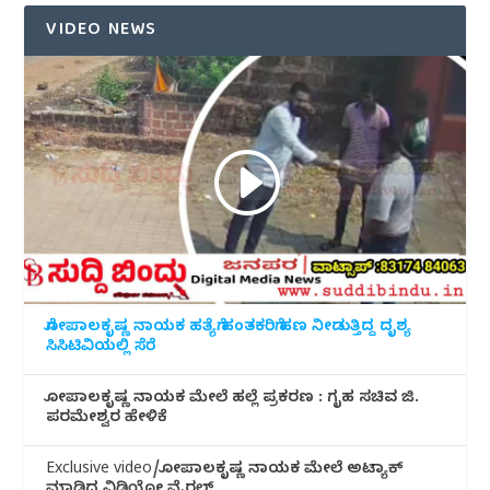
VIDEO NEWS
ಗೋಪಾಲಕೃಷ್ಣ ನಾಯಕ ಹತ್ಯೆಗೆ ಹಂತಕರಿಗೆ ಹಣ ನೀಡುತ್ತಿದ್ದ ದೃಶ್ಯ
ಸಿಸಿಟಿವಿಯಲ್ಲಿ ಸೆರೆ
ಗೋಪಾಲಕೃಷ್ಣ ನಾಯಕ ಮೇಲೆ ಹಲ್ಲೆ ಪ್ರಕರಣ : ಗೃಹ ಸಚಿವ ಜಿ.
ಪರಮೇಶ್ವರ ಹೇಳಿಕೆ
Exclusive video/ಗೋಪಾಲಕೃಷ್ಣ ನಾಯಕ ಮೇಲೆ ಅಟ್ಯಾಕ್