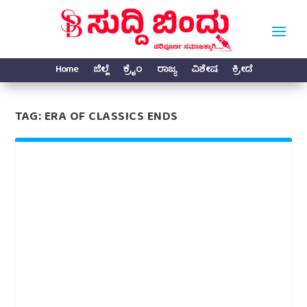
Home
ಜಿಲ್ಲೆ
ಕ್ರೈಂ
ರಾಜ್ಯ
ವಿಶೇಷ
ಕ್ರೀಡೆ
TAG:
ERA OF CLASSICS ENDS