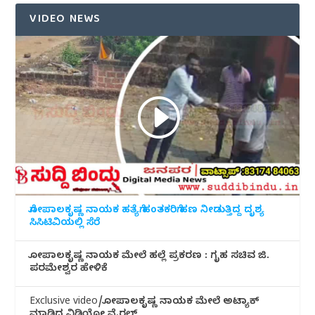
VIDEO NEWS
ಗೋಪಾಲಕೃಷ್ಣ ನಾಯಕ ಹತ್ಯೆಗೆ ಹಂತಕರಿಗೆ ಹಣ ನೀಡುತ್ತಿದ್ದ ದೃಶ್ಯ
ಸಿಸಿಟಿವಿಯಲ್ಲಿ ಸೆರೆ
ಗೋಪಾಲಕೃಷ್ಣ ನಾಯಕ ಮೇಲೆ ಹಲ್ಲೆ ಪ್ರಕರಣ : ಗೃಹ ಸಚಿವ ಜಿ.
ಪರಮೇಶ್ವರ ಹೇಳಿಕೆ
Exclusive video/ಗೋಪಾಲಕೃಷ್ಣ ನಾಯಕ ಮೇಲೆ ಅಟ್ಯಾಕ್