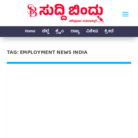
Home
ಜಿಲ್ಲೆ
ಕ್ರೈಂ
ರಾಜ್ಯ
ವಿಶೇಷ
ಕ್ರೀಡೆ
TAG:
EMPLOYMENT NEWS INDIA