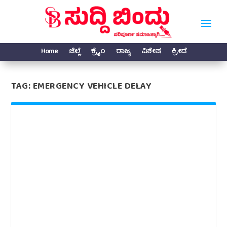
Home
ಜಿಲ್ಲೆ
ಕ್ರೈಂ
ರಾಜ್ಯ
ವಿಶೇಷ
ಕ್ರೀಡೆ
TAG:
EMERGENCY VEHICLE DELAY