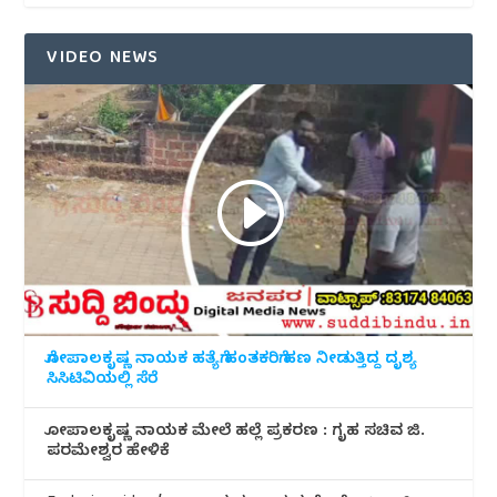
VIDEO NEWS
ಗೋಪಾಲಕೃಷ್ಣ ನಾಯಕ ಹತ್ಯೆಗೆ ಹಂತಕರಿಗೆ ಹಣ ನೀಡುತ್ತಿದ್ದ ದೃಶ್ಯ
ಸಿಸಿಟಿವಿಯಲ್ಲಿ ಸೆರೆ
ಗೋಪಾಲಕೃಷ್ಣ ನಾಯಕ ಮೇಲೆ ಹಲ್ಲೆ ಪ್ರಕರಣ : ಗೃಹ ಸಚಿವ ಜಿ.
ಪರಮೇಶ್ವರ ಹೇಳಿಕೆ