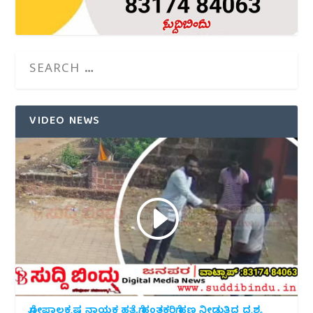
VIDEO NEWS
ಗೋಪಾಲಕೃಷ್ಣ ನಾಯಕ ಹತ್ಯೆಗೆ ಹಂತಕರಿಗೆ ಹಣ ನೀಡುತ್ತಿದ್ದ ದೃಶ್ಯ