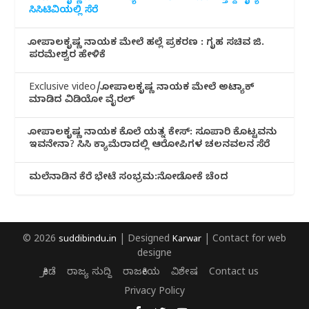
ಸಿಸಿಟಿವಿಯಲ್ಲಿ ಸೆರೆ
ಗೋಪಾಲಕೃಷ್ಣ ನಾಯಕ ಮೇಲೆ ಹಲ್ಲೆ ಪ್ರಕರಣ : ಗೃಹ ಸಚಿವ ಜಿ.
ಪರಮೇಶ್ವರ ಹೇಳಿಕೆ
Exclusive video/ಗೋಪಾಲಕೃಷ್ಣ ನಾಯಕ ಮೇಲೆ ಅಟ್ಯಾಕ್
ಮಾಡಿದ ವಿಡಿಯೋ ವೈರಲ್
ಗೋಪಾಲಕೃಷ್ಣ ನಾಯಕ ಕೊಲೆ ಯತ್ನ ಕೇಸ್: ಸೂಪಾರಿ ಕೊಟ್ಟವನು
ಇವನೇನಾ? ಸಿಸಿ ಕ್ಯಾಮೆರಾದಲ್ಲಿ ಆರೋಪಿಗಳ ಚಲನವಲನ ಸೆರೆ
ಮಲೆನಾಡಿ‌ನ ಕೆರೆ ಭೇಟೆ ಸಂಭ್ರಮ:ನೋಡೋಕೆ ಚೆಂದ
© 2026
suddibindu.in
| Designed
Karwar
| Contact for web
designe
ಕ್ರೀಡೆ
ರಾಜ್ಯ ಸುದ್ದಿ
ರಾಜಕೀಯ
ವಿಶೇಷ
Contact us
Privacy Policy