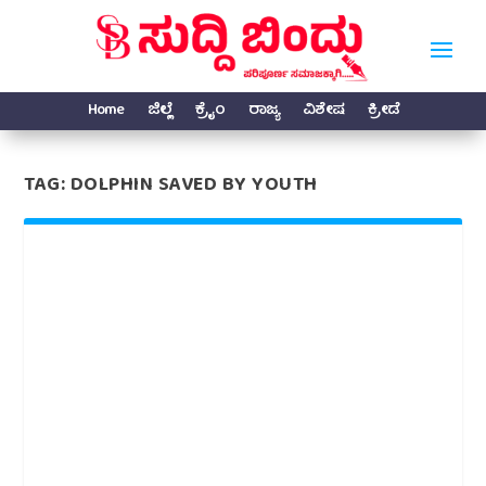
Home
ಜಿಲ್ಲೆ
ಕ್ರೈಂ
ರಾಜ್ಯ
ವಿಶೇಷ
ಕ್ರೀಡೆ
TAG:
DOLPHIN SAVED BY YOUTH