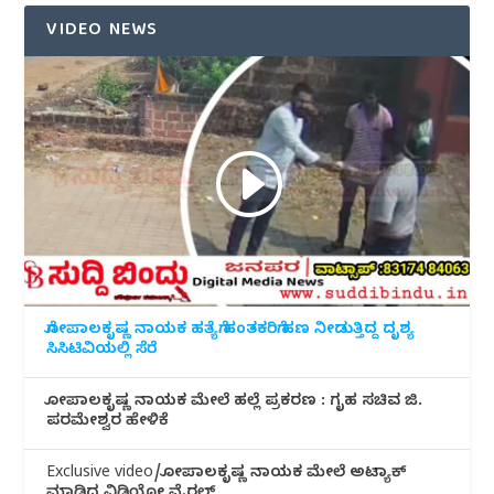
VIDEO NEWS
ಗೋಪಾಲಕೃಷ್ಣ ನಾಯಕ ಹತ್ಯೆಗೆ ಹಂತಕರಿಗೆ ಹಣ ನೀಡುತ್ತಿದ್ದ ದೃಶ್ಯ
ಸಿಸಿಟಿವಿಯಲ್ಲಿ ಸೆರೆ
ಗೋಪಾಲಕೃಷ್ಣ ನಾಯಕ ಮೇಲೆ ಹಲ್ಲೆ ಪ್ರಕರಣ : ಗೃಹ ಸಚಿವ ಜಿ.
ಪರಮೇಶ್ವರ ಹೇಳಿಕೆ
Exclusive video/ಗೋಪಾಲಕೃಷ್ಣ ನಾಯಕ ಮೇಲೆ ಅಟ್ಯಾಕ್