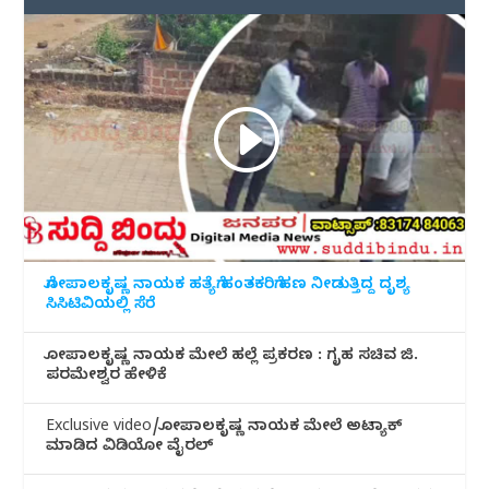
ಗೋಪಾಲಕೃಷ್ಣ ನಾಯಕ ಹತ್ಯೆಗೆ ಹಂತಕರಿಗೆ ಹಣ ನೀಡುತ್ತಿದ್ದ ದೃಶ್ಯ
ಸಿಸಿಟಿವಿಯಲ್ಲಿ ಸೆರೆ
ಗೋಪಾಲಕೃಷ್ಣ ನಾಯಕ ಮೇಲೆ ಹಲ್ಲೆ ಪ್ರಕರಣ : ಗೃಹ ಸಚಿವ ಜಿ.
ಪರಮೇಶ್ವರ ಹೇಳಿಕೆ
Exclusive video/ಗೋಪಾಲಕೃಷ್ಣ ನಾಯಕ ಮೇಲೆ ಅಟ್ಯಾಕ್
ಮಾಡಿದ ವಿಡಿಯೋ ವೈರಲ್