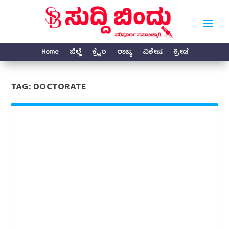
Home
ಜಿಲ್ಲೆ
ಕ್ರೈಂ
ರಾಜ್ಯ
ವಿಶೇಷ
ಕ್ರೀಡೆ
TAG:
DOCTORATE