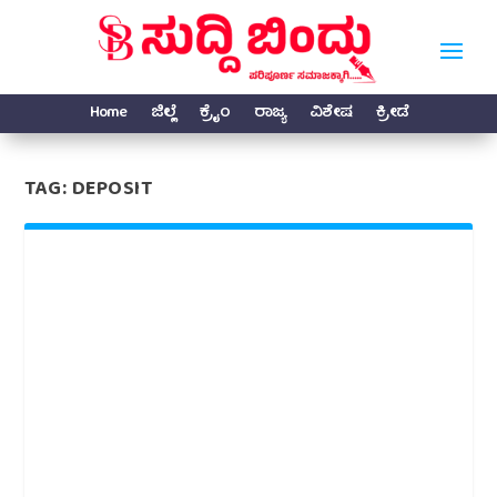
Home
ಜಿಲ್ಲೆ
ಕ್ರೈಂ
ರಾಜ್ಯ
ವಿಶೇಷ
ಕ್ರೀಡೆ
TAG:
DEPOSIT