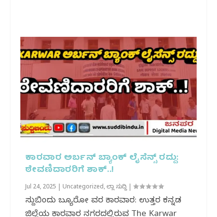
ಕಾರವಾರ ಅರ್ಬನ್ ಬ್ಯಾಂಕ್ ಲೈಸೆನ್ಸ್ ರದ್ದು:
ಠೇವಣಿದಾರರಿಗೆ ಶಾಕ್..!
Jul 24, 2025
|
Uncategorized
,
ಜಿಲ್ಲಾ ಸುದ್ದಿ
|
ಸುದ್ದಿಬಿಂದು ಬ್ಯೂರೋ ವರದಿ ಕಾರವಾರ: ಉತ್ತರ ಕನ್ನಡ
ಜಿಲ್ಲೆಯ ಕಾರವಾರ ನಗರದಲ್ಲಿರುವ The Karwar