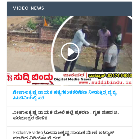
VIDEO NEWS
ಗೋಪಾಲಕೃಷ್ಣ ನಾಯಕ ಹತ್ಯೆಗೆ ಹಂತಕರಿಗೆ ಹಣ ನೀಡುತ್ತಿದ್ದ ದೃಶ್ಯ
ಸಿಸಿಟಿವಿಯಲ್ಲಿ ಸೆರೆ
ಗೋಪಾಲಕೃಷ್ಣ ನಾಯಕ ಮೇಲೆ ಹಲ್ಲೆ ಪ್ರಕರಣ : ಗೃಹ ಸಚಿವ ಜಿ.
ಪರಮೇಶ್ವರ ಹೇಳಿಕೆ
Exclusive video/ಗೋಪಾಲಕೃಷ್ಣ ನಾಯಕ ಮೇಲೆ ಅಟ್ಯಾಕ್