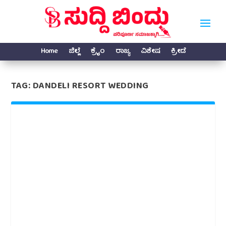
Home
ಜಿಲ್ಲೆ
ಕ್ರೈಂ
ರಾಜ್ಯ
ವಿಶೇಷ
ಕ್ರೀಡೆ
TAG:
DANDELI RESORT WEDDING