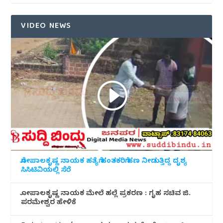
VIDEO NEWS
ಗೋಪಾಲಕೃಷ್ಣ ನಾಯಕ ಹತ್ಯೆಗೆ ಹಂತಕರಿಗೆ ಹಣ ನೀಡುತ್ತಿದ್ದ ದೃಶ್ಯ
ಸಿಸಿಟಿವಿಯಲ್ಲಿ ಸೆರೆ
ಗೋಪಾಲಕೃಷ್ಣ ನಾಯಕ ಮೇಲೆ ಹಲ್ಲೆ ಪ್ರಕರಣ : ಗೃಹ ಸಚಿವ ಜಿ.
ಪರಮೇಶ್ವರ ಹೇಳಿಕೆ