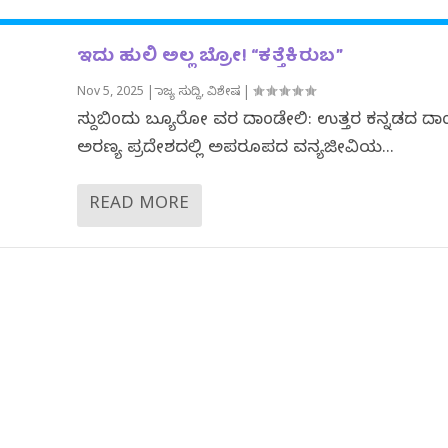
ಇದು ಹುಲಿ ಅಲ್ಲ ಬ್ರೋ! “ಕತ್ತೆಕಿರುಬ”
Nov 5, 2025
|
ರಾಜ್ಯ ಸುದ್ದಿ
,
ವಿಶೇಷ
|
ಸುದ್ದಿಬಿಂದು ಬ್ಯೂರೋ ವರದಿ ದಾಂಡೇಲಿ: ಉತ್ತರ ಕನ್ನಡದ ದ
ಅರಣ್ಯ ಪ್ರದೇಶದಲ್ಲಿ ಅಪರೂಪದ ವನ್ಯಜೀವಿಯ...
READ MORE