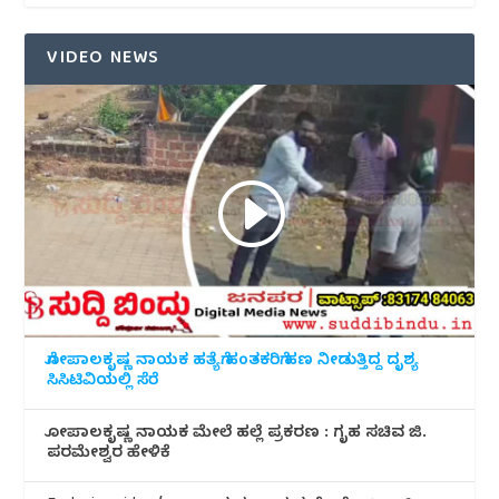
VIDEO NEWS
ಗೋಪಾಲಕೃಷ್ಣ ನಾಯಕ ಹತ್ಯೆಗೆ ಹಂತಕರಿಗೆ ಹಣ ನೀಡುತ್ತಿದ್ದ ದೃಶ್ಯ
ಸಿಸಿಟಿವಿಯಲ್ಲಿ ಸೆರೆ
ಗೋಪಾಲಕೃಷ್ಣ ನಾಯಕ ಮೇಲೆ ಹಲ್ಲೆ ಪ್ರಕರಣ : ಗೃಹ ಸಚಿವ ಜಿ.
ಪರಮೇಶ್ವರ ಹೇಳಿಕೆ