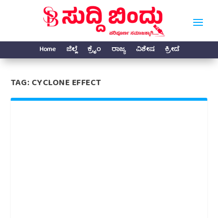
Home
ಜಿಲ್ಲೆ
ಕ್ರೈಂ
ರಾಜ್ಯ
ವಿಶೇಷ
ಕ್ರೀಡೆ
TAG:
CYCLONE EFFECT