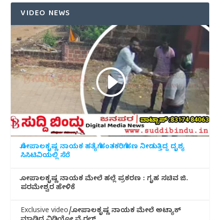
VIDEO NEWS
ಗೋಪಾಲಕೃಷ್ಣ ನಾಯಕ ಹತ್ಯೆಗೆ ಹಂತಕರಿಗೆ ಹಣ ನೀಡುತ್ತಿದ್ದ ದೃಶ್ಯ
ಸಿಸಿಟಿವಿಯಲ್ಲಿ ಸೆರೆ
ಗೋಪಾಲಕೃಷ್ಣ ನಾಯಕ ಮೇಲೆ ಹಲ್ಲೆ ಪ್ರಕರಣ : ಗೃಹ ಸಚಿವ ಜಿ.
ಪರಮೇಶ್ವರ ಹೇಳಿಕೆ
Exclusive video/ಗೋಪಾಲಕೃಷ್ಣ ನಾಯಕ ಮೇಲೆ ಅಟ್ಯಾಕ್