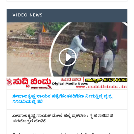
VIDEO NEWS
ಗೋಪಾಲಕೃಷ್ಣ ನಾಯಕ ಹತ್ಯೆಗೆ ಹಂತಕರಿಗೆ ಹಣ ನೀಡುತ್ತಿದ್ದ ದೃಶ್ಯ
ಸಿಸಿಟಿವಿಯಲ್ಲಿ ಸೆರೆ
ಗೋಪಾಲಕೃಷ್ಣ ನಾಯಕ ಮೇಲೆ ಹಲ್ಲೆ ಪ್ರಕರಣ : ಗೃಹ ಸಚಿವ ಜಿ.
ಪರಮೇಶ್ವರ ಹೇಳಿಕೆ