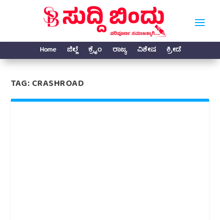
Home
ಜಿಲ್ಲೆ
ಕ್ರೈಂ
ರಾಜ್ಯ
ವಿಶೇಷ
ಕ್ರೀಡೆ
TAG:
CRASHROAD