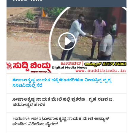
VIDEO NEWS
ಗೋಪಾಲಕೃಷ್ಣ ನಾಯಕ ಹತ್ಯೆಗೆ ಹಂತಕರಿಗೆ ಹಣ ನೀಡುತ್ತಿದ್ದ ದೃಶ್ಯ
ಸಿಸಿಟಿವಿಯಲ್ಲಿ ಸೆರೆ
ಗೋಪಾಲಕೃಷ್ಣ ನಾಯಕ ಮೇಲೆ ಹಲ್ಲೆ ಪ್ರಕರಣ : ಗೃಹ ಸಚಿವ ಜಿ.
ಪರಮೇಶ್ವರ ಹೇಳಿಕೆ
Exclusive video/ಗೋಪಾಲಕೃಷ್ಣ ನಾಯಕ ಮೇಲೆ ಅಟ್ಯಾಕ್
ಮಾಡಿದ ವಿಡಿಯೋ ವೈರಲ್