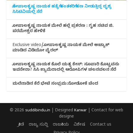
ಗೋಪಾಲಕೃಷ್ಣ ನಾಯಕ ಹತ್ಯೆಗೆ ಹಂತಕರಿಗೆ ಹಣ ನೀಡುತ್ತಿದ್ದ ದೃಶ್ಯ
ಸಿಸಿಟಿವಿಯಲ್ಲಿ ಸೆರೆ
ಗೋಪಾಲಕೃಷ್ಣ ನಾಯಕ ಮೇಲೆ ಹಲ್ಲೆ ಪ್ರಕರಣ : ಗೃಹ ಸಚಿವ ಜಿ.
ಪರಮೇಶ್ವರ ಹೇಳಿಕೆ
Exclusive video/ಗೋಪಾಲಕೃಷ್ಣ ನಾಯಕ ಮೇಲೆ ಅಟ್ಯಾಕ್
ಮಾಡಿದ ವಿಡಿಯೋ ವೈರಲ್
ಗೋಪಾಲಕೃಷ್ಣ ನಾಯಕ ಕೊಲೆ ಯತ್ನ ಕೇಸ್: ಸೂಪಾರಿ ಕೊಟ್ಟವನು
ಇವನೇನಾ? ಸಿಸಿ ಕ್ಯಾಮೆರಾದಲ್ಲಿ ಆರೋಪಿಗಳ ಚಲನವಲನ ಸೆರೆ
ಮಲೆನಾಡಿ‌ನ ಕೆರೆ ಭೇಟೆ ಸಂಭ್ರಮ:ನೋಡೋಕೆ ಚೆಂದ
© 2026
suddibindu.in
| Designed
Karwar
| Contact for web
designe
ಕ್ರೀಡೆ
ರಾಜ್ಯ ಸುದ್ದಿ
ರಾಜಕೀಯ
ವಿಶೇಷ
Contact us