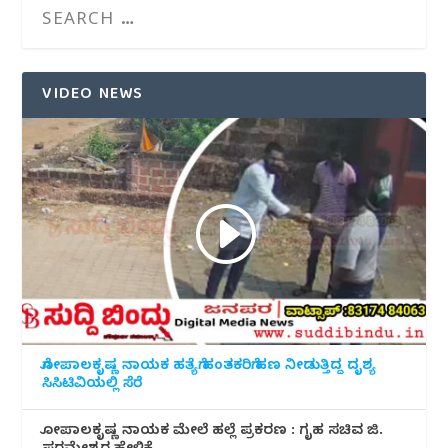
VIDEO NEWS
ಗೋಪಾಲಕೃಷ್ಣ ನಾಯಕ ಹತ್ಯೆಗೆ ಹಂತಕರಿಗೆ ಹಣ ನೀಡುತ್ತಿದ್ದ ದೃಶ್ಯ
ಸಿಸಿಟಿವಿಯಲ್ಲಿ ಸೆರೆ
ಗೋಪಾಲಕೃಷ್ಣ ನಾಯಕ ಮೇಲೆ ಹಲ್ಲೆ ಪ್ರಕರಣ : ಗೃಹ ಸಚಿವ ಜಿ.