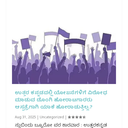
ಉತ್ತರ ಕನ್ನಡದಲ್ಲಿ ಯೋಜನೆಗಳಿಗೆ ವಿರೋಧ
ಮಾಡುವ ಡೊಂಗಿ ಹೋರಾಟಗಾರರು
ಆಸ್ಪತ್ರೆಗಾಗಿ ಯಾಕೆ ಹೋರಾಡುತ್ತಿಲ್ಲ.?
Aug 31, 2025
|
Uncategorized
|
ಸುದ್ದಿಬಿಂದು ಬ್ಯೂರೋ ವರದಿ ಕಾರವಾರ : ಉತ್ತರಕನ್ನಡ