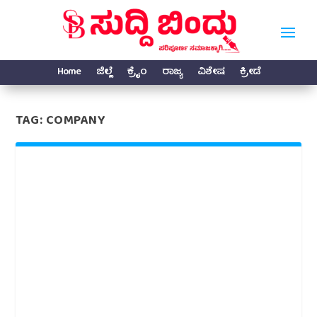
Home
ಜಿಲ್ಲೆ
ಕ್ರೈಂ
ರಾಜ್ಯ
ವಿಶೇಷ
ಕ್ರೀಡೆ
TAG:
COMPANY