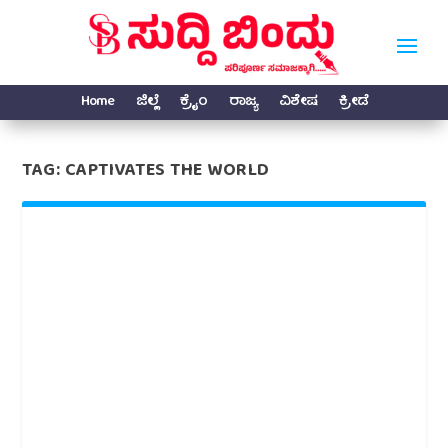
Home
ಜಿಲ್ಲೆ
ಕ್ರೈಂ
ರಾಜ್ಯ
ವಿಶೇಷ
ಕ್ರೀಡೆ
TAG:
CAPTIVATES THE WORLD