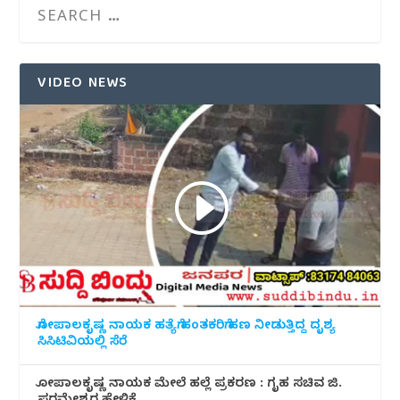
VIDEO NEWS
ಗೋಪಾಲಕೃಷ್ಣ ನಾಯಕ ಹತ್ಯೆಗೆ ಹಂತಕರಿಗೆ ಹಣ ನೀಡುತ್ತಿದ್ದ ದೃಶ್ಯ
ಸಿಸಿಟಿವಿಯಲ್ಲಿ ಸೆರೆ
ಗೋಪಾಲಕೃಷ್ಣ ನಾಯಕ ಮೇಲೆ ಹಲ್ಲೆ ಪ್ರಕರಣ : ಗೃಹ ಸಚಿವ ಜಿ.