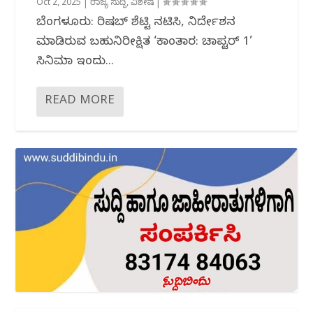
Oct 2, 2025
|
ರಾಜ್ಯ ಸುದ್ದಿ
,
ವಿಶೇಷ
|
ಬೆಂಗಳೂರು: ರಿಷಬ್ ಶೆಟ್ಟಿ ನಟಿಸಿ, ನಿರ್ದೇಶನ
ಮಾಡಿರುವ ಬಹುನಿರೀಕ್ಷಿತ ‘ಕಾಂತಾರ: ಚಾಪ್ಟರ್ 1’
ಸಿನಿಮಾ ಇಂದು...
READ MORE