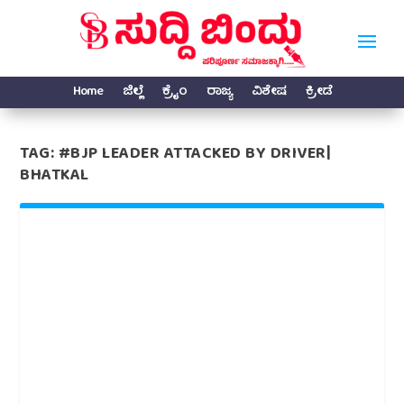
Home
ಜಿಲ್ಲೆ
ಕ್ರೈಂ
ರಾಜ್ಯ
ವಿಶೇಷ
ಕ್ರೀಡೆ
TAG:
#BJP LEADER ATTACKED BY DRIVER|
BHATKAL