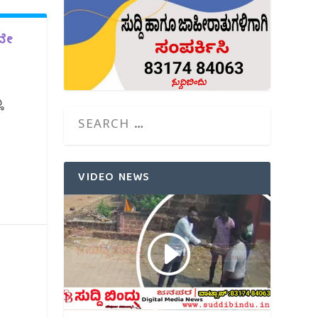
ಲವೇ
ು
VIDEO NEWS