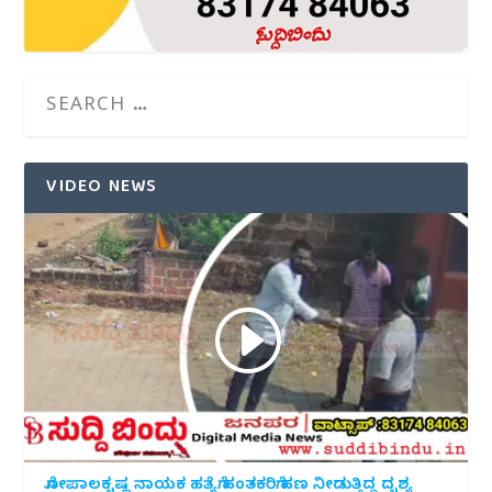
VIDEO NEWS
ಗೋಪಾಲಕೃಷ್ಣ ನಾಯಕ ಹತ್ಯೆಗೆ ಹಂತಕರಿಗೆ ಹಣ ನೀಡುತ್ತಿದ್ದ ದೃಶ್ಯ