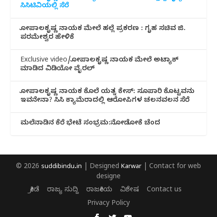
ಸಿಸಿಟಿವಿಯಲ್ಲಿ ಸೆರೆ
ಗೋಪಾಲಕೃಷ್ಣ ನಾಯಕ ಮೇಲೆ ಹಲ್ಲೆ ಪ್ರಕರಣ : ಗೃಹ ಸಚಿವ ಜಿ.
ಪರಮೇಶ್ವರ ಹೇಳಿಕೆ
Exclusive video/ಗೋಪಾಲಕೃಷ್ಣ ನಾಯಕ ಮೇಲೆ ಅಟ್ಯಾಕ್
ಮಾಡಿದ ವಿಡಿಯೋ ವೈರಲ್
ಗೋಪಾಲಕೃಷ್ಣ ನಾಯಕ ಕೊಲೆ ಯತ್ನ ಕೇಸ್: ಸೂಪಾರಿ ಕೊಟ್ಟವನು
ಇವನೇನಾ? ಸಿಸಿ ಕ್ಯಾಮೆರಾದಲ್ಲಿ ಆರೋಪಿಗಳ ಚಲನವಲನ ಸೆರೆ
ಮಲೆನಾಡಿ‌ನ ಕೆರೆ ಭೇಟೆ ಸಂಭ್ರಮ:ನೋಡೋಕೆ ಚೆಂದ
© 2026
suddibindu.in
| Designed
Karwar
| Contact for web
designe
ಕ್ರೀಡೆ
ರಾಜ್ಯ ಸುದ್ದಿ
ರಾಜಕೀಯ
ವಿಶೇಷ
Contact us
Privacy Policy