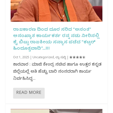
ರಾಜಕಾರಣ ದಿಂದ ದೂರ ಸರಿದ “ಅನಂತ”
ಅಸಂಖ್ಯಾತ ಕಾರ್ಯಕರ್ತ ರನ್ನ ನಡು ನೀರಿನಲ್ಲಿ
ಕೈ ಬಿಟ್ಟು ರಾಜಕೀಯ ಸನ್ಯಾಸ ಪಡೆದ “ಕಟ್ಟರ್
ಹಿಂದೂತ್ವವಾದಿ”…!!!
Oct 1, 2025
|
Uncategorized
,
ಜಿಲ್ಲಾ ಸುದ್ದಿ
|
ಕಾರವಾರ : ಮಾಜಿ ಕೇಂದ್ರ ಸಚಿವ ಹಾಗೂ ಉತ್ತರ ಕನ್ನಡ
ಜಿಲ್ಲೆಯಲ್ಲೆ ಅತಿ ಹೆಚ್ಚು ಬಾರಿ ಸಂಸದರಾಗಿ ಕಾರ್ಯ
ನಿರ್ವಹಿಸಿದ್ದ...
READ MORE