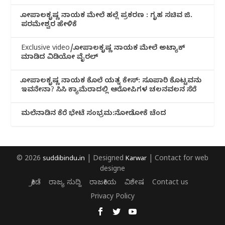
ಗೋಪಾಲಕೃಷ್ಣ ನಾಯಕ ಮೇಲೆ ಹಲ್ಲೆ ಪ್ರಕರಣ : ಗೃಹ ಸಚಿವ ಜಿ.
ಪರಮೇಶ್ವರ ಹೇಳಿಕೆ
Exclusive video/ಗೋಪಾಲಕೃಷ್ಣ ನಾಯಕ ಮೇಲೆ ಅಟ್ಯಾಕ್
ಮಾಡಿದ ವಿಡಿಯೋ ವೈರಲ್
ಗೋಪಾಲಕೃಷ್ಣ ನಾಯಕ ಕೊಲೆ ಯತ್ನ ಕೇಸ್: ಸೂಪಾರಿ ಕೊಟ್ಟವನು
ಇವನೇನಾ? ಸಿಸಿ ಕ್ಯಾಮೆರಾದಲ್ಲಿ ಆರೋಪಿಗಳ ಚಲನವಲನ ಸೆರೆ
ಮಲೆನಾಡಿ‌ನ ಕೆರೆ ಭೇಟೆ ಸಂಭ್ರಮ:ನೋಡೋಕೆ ಚೆಂದ
© 2026
suddibindu.in
| Designed
Karwar
| Contact for web
designe
ಕ್ರೀಡೆ
ರಾಜ್ಯ ಸುದ್ದಿ
ರಾಜಕೀಯ
ವಿಶೇಷ
Contact us
Privacy Policy