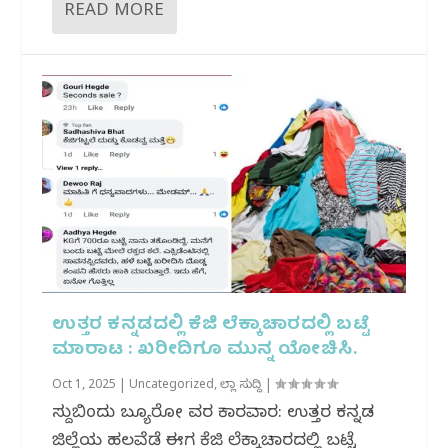
READ MORE
ಉತ್ತರ ಕನ್ನಡದಲ್ಲಿ ಕೆಜಿ ಲೆಕ್ಕಾಚಾರದಲ್ಲಿ ಬಟ್ಟೆ
ಮಾರಾಟ : ಖರೀದಿಗೂ‌ ಮುನ್ನ ಯೋಚಿಸಿ.
Oct 1, 2025
|
Uncategorized
,
ಜಿಲ್ಲಾ ಸುದ್ದಿ
|
ಸುದ್ದಿಬಿಂದು ಬ್ಯೂರೋ ವರದಿ ಕಾರವಾರ: ಉತ್ತರ ಕನ್ನಡ
ಜಿಲ್ಲೆಯ ಹಲವೆಡೆ ಈಗ ಕೆಜಿ ಲೆಕ್ಕಾಚಾರದಲ್ಲಿ ಬಟ್ಟೆ