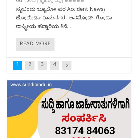
Oct 1, 2025
|
ಕ್ರೈಂ
,
ಜಿಲ್ಲಾ ಸುದ್ದಿ
|
ಸುದ್ದಿಬಿಂದು ಬ್ಯೂರೋ ವರದಿ Accident News/
ಜೋಯಿಡಾ: ರಾಮನಗರ -ಅನಮೋಡ್–ಗೋವಾ
ರಾಷ್ಟ್ರೀಯ ಹೆದ್ದಾರಿಯ ತಿನೆ...
READ MORE
1
2
3
4