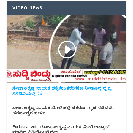
VIDEO NEWS
ಗೋಪಾಲಕೃಷ್ಣ ನಾಯಕ ಹತ್ಯೆಗೆ ಹಂತಕರಿಗೆ ಹಣ ನೀಡುತ್ತಿದ್ದ ದೃಶ್ಯ
ಸಿಸಿಟಿವಿಯಲ್ಲಿ ಸೆರೆ
ಗೋಪಾಲಕೃಷ್ಣ ನಾಯಕ ಮೇಲೆ ಹಲ್ಲೆ ಪ್ರಕರಣ : ಗೃಹ ಸಚಿವ ಜಿ.
ಪರಮೇಶ್ವರ ಹೇಳಿಕೆ
Exclusive video/ಗೋಪಾಲಕೃಷ್ಣ ನಾಯಕ ಮೇಲೆ ಅಟ್ಯಾಕ್