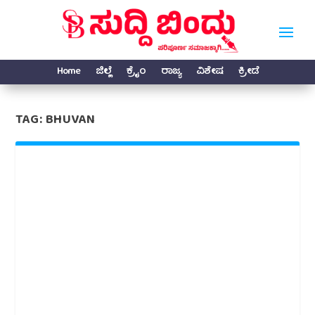
Home
ಜಿಲ್ಲೆ
ಕ್ರೈಂ
ರಾಜ್ಯ
ವಿಶೇಷ
ಕ್ರೀಡೆ
TAG:
BHUVAN