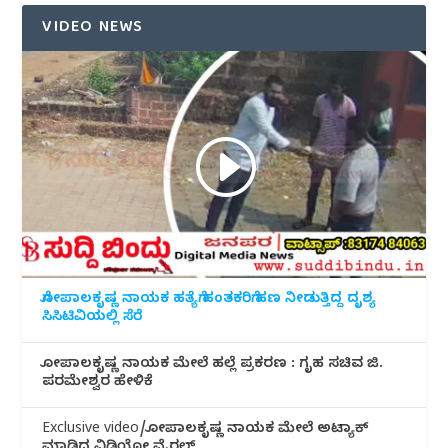
VIDEO NEWS
ಗೋಪಾಲಕೃಷ್ಣ ನಾಯಕ ಹತ್ಯೆಗೆ ಹಂತಕರಿಗೆ ಹಣ ನೀಡುತ್ತಿದ್ದ ದೃಶ್ಯ
ಸಿಸಿಟಿವಿಯಲ್ಲಿ ಸೆರೆ
ಗೋಪಾಲಕೃಷ್ಣ ನಾಯಕ ಮೇಲೆ ಹಲ್ಲೆ ಪ್ರಕರಣ : ಗೃಹ ಸಚಿವ ಜಿ.
ಪರಮೇಶ್ವರ ಹೇಳಿಕೆ
Exclusive video/ಗೋಪಾಲಕೃಷ್ಣ ನಾಯಕ ಮೇಲೆ ಅಟ್ಯಾಕ್