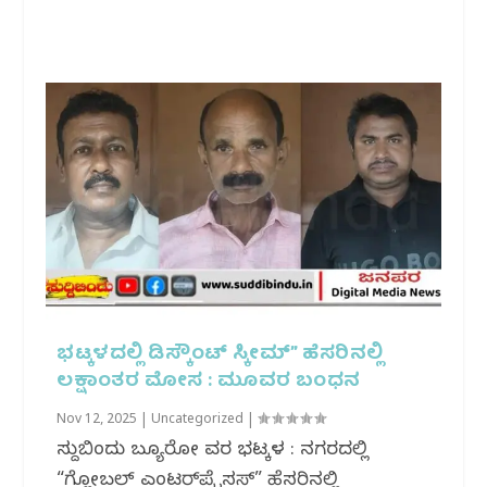
ಭಟ್ಕಳದಲ್ಲಿ ಡಿಸ್ಕೌಂಟ್ ಸ್ಕೀಮ್” ಹೆಸರಿನಲ್ಲಿ
ಲಕ್ಷಾಂತರ ಮೋಸ : ಮೂವರ ಬಂಧನ
Nov 12, 2025
|
Uncategorized
|
ಸುದ್ದಿಬಿಂದು ಬ್ಯೂರೋ ವರದಿ ಭಟ್ಕಳ : ನಗರದಲ್ಲಿ
“ಗ್ಲೋಬಲ್ ಎಂಟರ್‌ಪ್ರೈಸಸ್” ಹೆಸರಿನಲ್ಲಿ