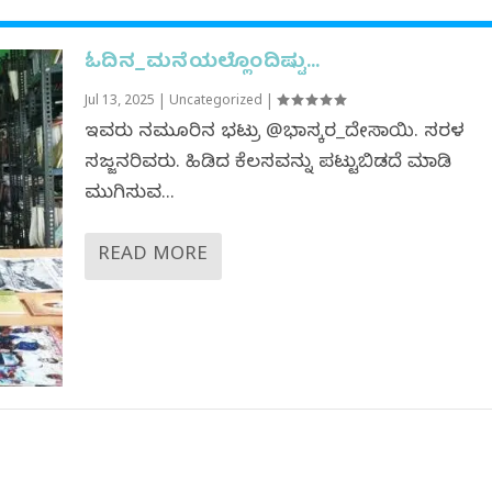
ಓದಿನ_ಮನೆಯಲ್ಲೊಂದಿಷ್ಟು…
Jul 13, 2025
|
Uncategorized
|
ಇವರು ನಮ್ಮೂರಿನ ಭಟ್ರು @ಭಾಸ್ಕರ_ದೇಸಾಯಿ. ಸರಳ
ಸಜ್ಜನರಿವರು. ಹಿಡಿದ ಕೆಲಸವನ್ನು ಪಟ್ಟುಬಿಡದೆ ಮಾಡಿ
ಮುಗಿಸುವ...
READ MORE