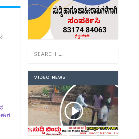
!
ದ
VIDEO NEWS
ದ
್ ಈಗ