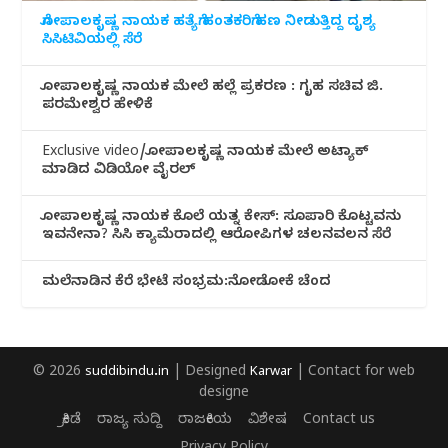
ಗೋಪಾಲಕೃಷ್ಣ ನಾಯಕ ಹತ್ಯೆಗೆ ಹಂತಕರಿಗೆ ಹಣ ನೀಡುತ್ತಿದ್ದ ದೃಶ್ಯ
ಸಿಸಿಟಿವಿಯಲ್ಲಿ ಸೆರೆ
ಗೋಪಾಲಕೃಷ್ಣ ನಾಯಕ ಮೇಲೆ ಹಲ್ಲೆ ಪ್ರಕರಣ : ಗೃಹ ಸಚಿವ ಜಿ.
ಪರಮೇಶ್ವರ ಹೇಳಿಕೆ
Exclusive video/ಗೋಪಾಲಕೃಷ್ಣ ನಾಯಕ ಮೇಲೆ ಅಟ್ಯಾಕ್
ಮಾಡಿದ ವಿಡಿಯೋ ವೈರಲ್
ಗೋಪಾಲಕೃಷ್ಣ ನಾಯಕ ಕೊಲೆ ಯತ್ನ ಕೇಸ್: ಸೂಪಾರಿ ಕೊಟ್ಟವನು
ಇವನೇನಾ? ಸಿಸಿ ಕ್ಯಾಮೆರಾದಲ್ಲಿ ಆರೋಪಿಗಳ ಚಲನವಲನ ಸೆರೆ
ಮಲೆನಾಡಿ‌ನ ಕೆರೆ ಭೇಟೆ ಸಂಭ್ರಮ:ನೋಡೋಕೆ ಚೆಂದ
© 2026
suddibindu.in
| Designed
Karwar
| Contact for web
designe
ಕ್ರೀಡೆ
ರಾಜ್ಯ ಸುದ್ದಿ
ರಾಜಕೀಯ
ವಿಶೇಷ
Contact us