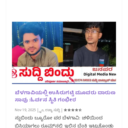
ಬೆಳಗಾವಿಯಲ್ಲಿ ಉಸಿರುಗಟ್ಟಿ ಮೂವರು ದಾರುಣ
ಸಾವು :ಓರ್ವನ ಸ್ಥಿತಿ ಗಂಭೀರ
Nov 19, 2025
|
ಕ್ರೈಂ
,
ರಾಜ್ಯ ಸುದ್ದಿ
|
ಸುದ್ದಿಬಿಂದು ಬ್ಯೂರೋ ವರದಿ ಬೆಳಗಾವಿ: ಚಳಿಯಿಂದ
ಬಿಸಿಯಾಗಲು ರೂಮ್‌ನಲ್ಲಿ ಇದ್ದಿಲಿನ ಬೆಂಕಿ ಇಟ್ಟುಕೊಂಡು