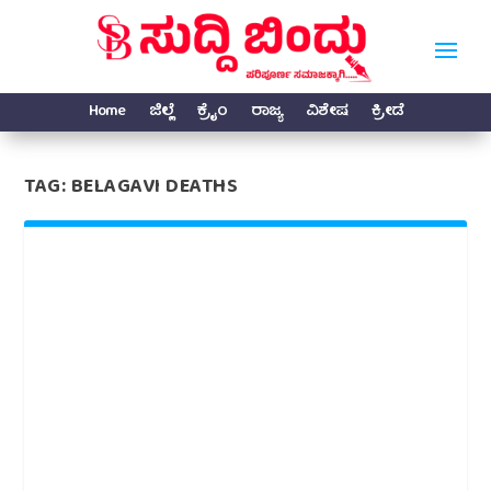
Home
ಜಿಲ್ಲೆ
ಕ್ರೈಂ
ರಾಜ್ಯ
ವಿಶೇಷ
ಕ್ರೀಡೆ
TAG:
BELAGAVI DEATHS