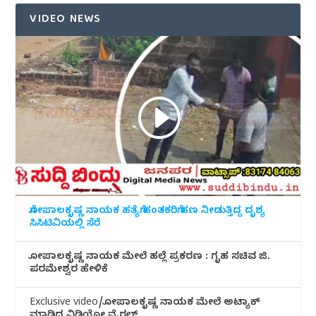
VIDEO NEWS
ಗೋಪಾಲಕೃಷ್ಣ ನಾಯಕ ಹತ್ಯೆಗೆ ಹಂತಕರಿಗೆ ಹಣ ನೀಡುತ್ತಿದ್ದ ದೃಶ್ಯ
ಸಿಸಿಟಿವಿಯಲ್ಲಿ ಸೆರೆ
ಗೋಪಾಲಕೃಷ್ಣ ನಾಯಕ ಮೇಲೆ ಹಲ್ಲೆ ಪ್ರಕರಣ : ಗೃಹ ಸಚಿವ ಜಿ.
ಪರಮೇಶ್ವರ ಹೇಳಿಕೆ
Exclusive video/ಗೋಪಾಲಕೃಷ್ಣ ನಾಯಕ ಮೇಲೆ ಅಟ್ಯಾಕ್