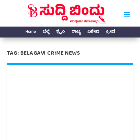
Home
ಜಿಲ್ಲೆ
ಕ್ರೈಂ
ರಾಜ್ಯ
ವಿಶೇಷ
ಕ್ರೀಡೆ
TAG:
BELAGAVI CRIME NEWS