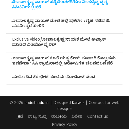
ಗೋಪಾಲಕೃಷ್ಣ ನಾಯಕ ಹತ್ಯೆಗೆ ಹಂತಕರಿಗೆ ಹಣ ನೀಡುತ್ತಿದ್ದ ದೃಶ್ಯ
ಸಿಸಿಟಿವಿಯಲ್ಲಿ ಸೆರೆ
ಗೋಪಾಲಕೃಷ್ಣ ನಾಯಕ ಮೇಲೆ ಹಲ್ಲೆ ಪ್ರಕರಣ : ಗೃಹ ಸಚಿವ ಜಿ.
ಪರಮೇಶ್ವರ ಹೇಳಿಕೆ
Exclusive video/ಗೋಪಾಲಕೃಷ್ಣ ನಾಯಕ ಮೇಲೆ ಅಟ್ಯಾಕ್
ಮಾಡಿದ ವಿಡಿಯೋ ವೈರಲ್
ಗೋಪಾಲಕೃಷ್ಣ ನಾಯಕ ಕೊಲೆ ಯತ್ನ ಕೇಸ್: ಸೂಪಾರಿ ಕೊಟ್ಟವನು
ಇವನೇನಾ? ಸಿಸಿ ಕ್ಯಾಮೆರಾದಲ್ಲಿ ಆರೋಪಿಗಳ ಚಲನವಲನ ಸೆರೆ
ಮಲೆನಾಡಿ‌ನ ಕೆರೆ ಭೇಟೆ ಸಂಭ್ರಮ:ನೋಡೋಕೆ ಚೆಂದ
© 2026
suddibindu.in
| Designed
Karwar
| Contact for web
designe
ಕ್ರೀಡೆ
ರಾಜ್ಯ ಸುದ್ದಿ
ರಾಜಕೀಯ
ವಿಶೇಷ
Contact us
Privacy Policy