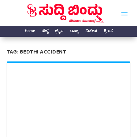
Home
ಜಿಲ್ಲೆ
ಕ್ರೈಂ
ರಾಜ್ಯ
ವಿಶೇಷ
ಕ್ರೀಡೆ
TAG:
BEDTHI ACCIDENT