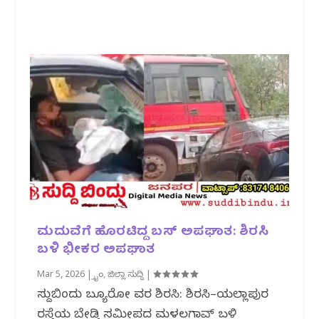
ಮದುವೆಗೆ ಹೊರಟಿದ್ದ ಬಸ್‌ ಅಪಘಾತ: ಶಿರಸಿ
ಬಳಿ ಭೀಕರ ಅಪಘಾತ
Mar 5, 2026
|
ಕ್ರೈಂ
,
ಜಿಲ್ಲಾ ಸುದ್ದಿ
|
ಸುದ್ದಿಬಿಂದು ಬ್ಯೂರೋ ವರದಿ ಶಿರಸಿ: ಶಿರಸಿ–ಯಲ್ಲಾಪುರ
ರಸ್ತೆಯ ಬೇಡ್ತಿ ಸಮೀಪದ ಮಳಲಗಾವ್ ಬಳಿ