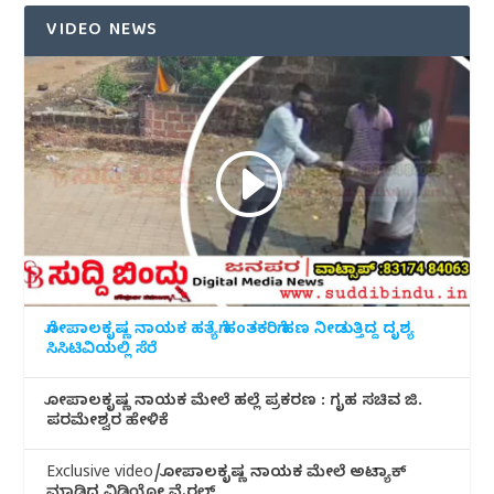
VIDEO NEWS
ಗೋಪಾಲಕೃಷ್ಣ ನಾಯಕ ಹತ್ಯೆಗೆ ಹಂತಕರಿಗೆ ಹಣ ನೀಡುತ್ತಿದ್ದ ದೃಶ್ಯ
ಸಿಸಿಟಿವಿಯಲ್ಲಿ ಸೆರೆ
ಗೋಪಾಲಕೃಷ್ಣ ನಾಯಕ ಮೇಲೆ ಹಲ್ಲೆ ಪ್ರಕರಣ : ಗೃಹ ಸಚಿವ ಜಿ.
ಪರಮೇಶ್ವರ ಹೇಳಿಕೆ
Exclusive video/ಗೋಪಾಲಕೃಷ್ಣ ನಾಯಕ ಮೇಲೆ ಅಟ್ಯಾಕ್