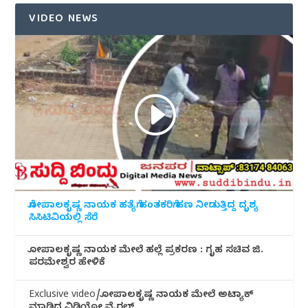
VIDEO NEWS
ಗೋಪಾಲಕೃಷ್ಣ ನಾಯಕ ಹತ್ಯೆಗೆ ಹಂತಕರಿಗೆ ಹಣ ನೀಡುತ್ತಿದ್ದ ದೃಶ್ಯ
ಸಿಸಿಟಿವಿಯಲ್ಲಿ ಸೆರೆ
ಗೋಪಾಲಕೃಷ್ಣ ನಾಯಕ ಮೇಲೆ ಹಲ್ಲೆ ಪ್ರಕರಣ : ಗೃಹ ಸಚಿವ ಜಿ.
ಪರಮೇಶ್ವರ ಹೇಳಿಕೆ
Exclusive video/ಗೋಪಾಲಕೃಷ್ಣ ನಾಯಕ ಮೇಲೆ ಅಟ್ಯಾಕ್