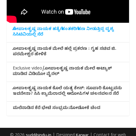
ಗೋಪಾಲಕೃಷ್ಣ ನಾಯಕ ಹತ್ಯೆಗೆ ಹಂತಕರಿಗೆ ಹಣ ನೀಡುತ್ತಿದ್ದ ದೃಶ್ಯ
ಸಿಸಿಟಿವಿಯಲ್ಲಿ ಸೆರೆ
ಗೋಪಾಲಕೃಷ್ಣ ನಾಯಕ ಮೇಲೆ ಹಲ್ಲೆ ಪ್ರಕರಣ : ಗೃಹ ಸಚಿವ ಜಿ.
ಪರಮೇಶ್ವರ ಹೇಳಿಕೆ
Exclusive video/ಗೋಪಾಲಕೃಷ್ಣ ನಾಯಕ ಮೇಲೆ ಅಟ್ಯಾಕ್
ಮಾಡಿದ ವಿಡಿಯೋ ವೈರಲ್
ಗೋಪಾಲಕೃಷ್ಣ ನಾಯಕ ಕೊಲೆ ಯತ್ನ ಕೇಸ್: ಸೂಪಾರಿ ಕೊಟ್ಟವನು
ಇವನೇನಾ? ಸಿಸಿ ಕ್ಯಾಮೆರಾದಲ್ಲಿ ಆರೋಪಿಗಳ ಚಲನವಲನ ಸೆರೆ
ಮಲೆನಾಡಿ‌ನ ಕೆರೆ ಭೇಟೆ ಸಂಭ್ರಮ:ನೋಡೋಕೆ ಚೆಂದ
© 2026
suddibindu.in
| Designed
Karwar
| Contact for web