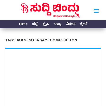
Home
ಜಿಲ್ಲೆ
ಕ್ರೈಂ
ರಾಜ್ಯ
ವಿಶೇಷ
ಕ್ರೀಡೆ
TAG:
BARGI SULAGAYI COMPETITION