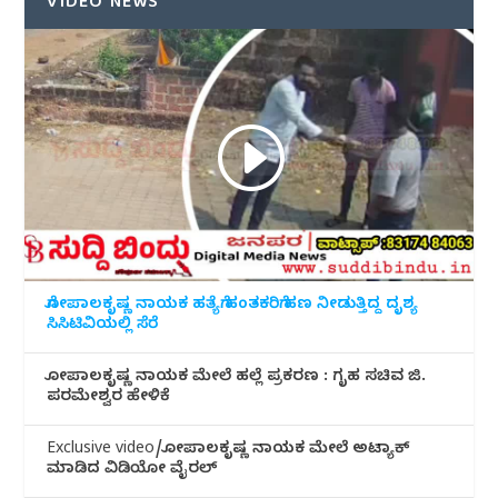
VIDEO NEWS
ಗೋಪಾಲಕೃಷ್ಣ ನಾಯಕ ಹತ್ಯೆಗೆ ಹಂತಕರಿಗೆ ಹಣ ನೀಡುತ್ತಿದ್ದ ದೃಶ್ಯ
ಸಿಸಿಟಿವಿಯಲ್ಲಿ ಸೆರೆ
ಗೋಪಾಲಕೃಷ್ಣ ನಾಯಕ ಮೇಲೆ ಹಲ್ಲೆ ಪ್ರಕರಣ : ಗೃಹ ಸಚಿವ ಜಿ.
ಪರಮೇಶ್ವರ ಹೇಳಿಕೆ
Exclusive video/ಗೋಪಾಲಕೃಷ್ಣ ನಾಯಕ ಮೇಲೆ ಅಟ್ಯಾಕ್
ಮಾಡಿದ ವಿಡಿಯೋ ವೈರಲ್