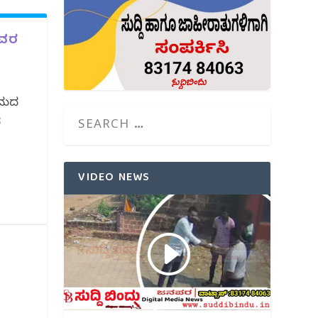
ೇವರ
ರಾಮದ
ರ
VIDEO NEWS