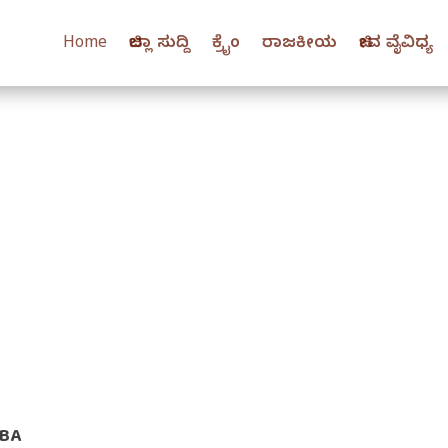
Home
ಜಿಲ್ಲಾ ಸುದ್ದಿ
ಕ್ರೈಂ
ರಾಜಕೀಯ
ಜೀವ ವೈವಿಧ್ಯ
BBA