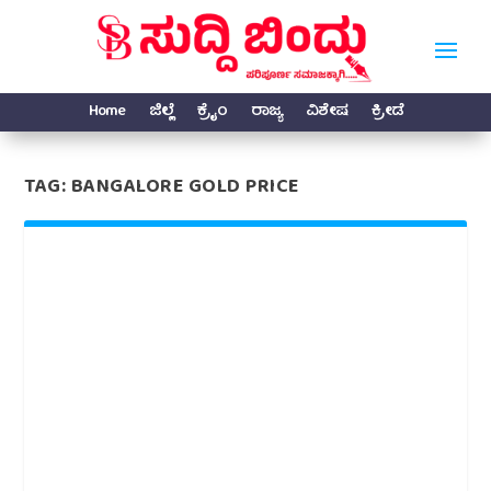
Home
ಜಿಲ್ಲೆ
ಕ್ರೈಂ
ರಾಜ್ಯ
ವಿಶೇಷ
ಕ್ರೀಡೆ
TAG:
BANGALORE GOLD PRICE