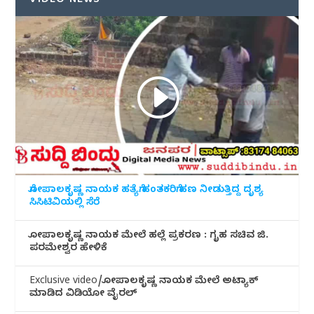
VIDEO NEWS
ಗೋಪಾಲಕೃಷ್ಣ ನಾಯಕ ಹತ್ಯೆಗೆ ಹಂತಕರಿಗೆ ಹಣ ನೀಡುತ್ತಿದ್ದ ದೃಶ್ಯ
ಸಿಸಿಟಿವಿಯಲ್ಲಿ ಸೆರೆ
ಗೋಪಾಲಕೃಷ್ಣ ನಾಯಕ ಮೇಲೆ ಹಲ್ಲೆ ಪ್ರಕರಣ : ಗೃಹ ಸಚಿವ ಜಿ.
ಪರಮೇಶ್ವರ ಹೇಳಿಕೆ
Exclusive video/ಗೋಪಾಲಕೃಷ್ಣ ನಾಯಕ ಮೇಲೆ ಅಟ್ಯಾಕ್
ಮಾಡಿದ ವಿಡಿಯೋ ವೈರಲ್