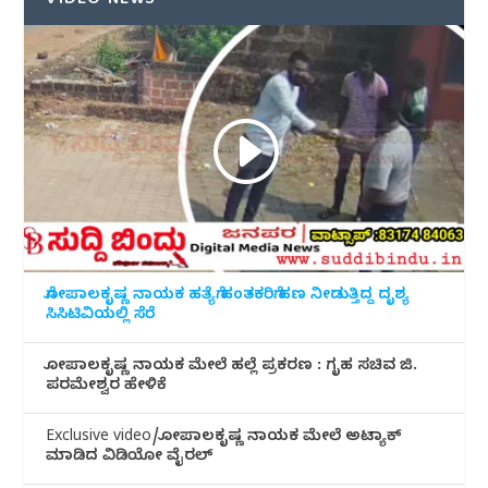
VIDEO NEWS
ಗೋಪಾಲಕೃಷ್ಣ ನಾಯಕ ಹತ್ಯೆಗೆ ಹಂತಕರಿಗೆ ಹಣ ನೀಡುತ್ತಿದ್ದ ದೃಶ್ಯ
ಸಿಸಿಟಿವಿಯಲ್ಲಿ ಸೆರೆ
ಗೋಪಾಲಕೃಷ್ಣ ನಾಯಕ ಮೇಲೆ ಹಲ್ಲೆ ಪ್ರಕರಣ : ಗೃಹ ಸಚಿವ ಜಿ.
ಪರಮೇಶ್ವರ ಹೇಳಿಕೆ
Exclusive video/ಗೋಪಾಲಕೃಷ್ಣ ನಾಯಕ ಮೇಲೆ ಅಟ್ಯಾಕ್
ಮಾಡಿದ ವಿಡಿಯೋ ವೈರಲ್