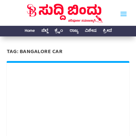
Home
ಜಿಲ್ಲೆ
ಕ್ರೈಂ
ರಾಜ್ಯ
ವಿಶೇಷ
ಕ್ರೀಡೆ
TAG:
BANGALORE CAR