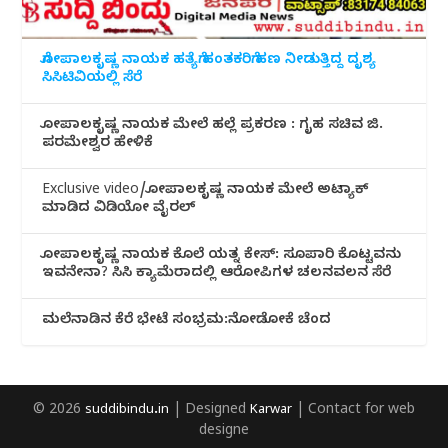
ಗೋಪಾಲಕೃಷ್ಣ ನಾಯಕ ಹತ್ಯೆಗೆ ಹಂತಕರಿಗೆ ಹಣ ನೀಡುತ್ತಿದ್ದ ದೃಶ್ಯ
ಸಿಸಿಟಿವಿಯಲ್ಲಿ ಸೆರೆ
ಗೋಪಾಲಕೃಷ್ಣ ನಾಯಕ ಮೇಲೆ ಹಲ್ಲೆ ಪ್ರಕರಣ : ಗೃಹ ಸಚಿವ ಜಿ.
ಪರಮೇಶ್ವರ ಹೇಳಿಕೆ
Exclusive video/ಗೋಪಾಲಕೃಷ್ಣ ನಾಯಕ ಮೇಲೆ ಅಟ್ಯಾಕ್
ಮಾಡಿದ ವಿಡಿಯೋ ವೈರಲ್
ಗೋಪಾಲಕೃಷ್ಣ ನಾಯಕ ಕೊಲೆ ಯತ್ನ ಕೇಸ್: ಸೂಪಾರಿ ಕೊಟ್ಟವನು
ಇವನೇನಾ? ಸಿಸಿ ಕ್ಯಾಮೆರಾದಲ್ಲಿ ಆರೋಪಿಗಳ ಚಲನವಲನ ಸೆರೆ
ಮಲೆನಾಡಿ‌ನ ಕೆರೆ ಭೇಟೆ ಸಂಭ್ರಮ:ನೋಡೋಕೆ ಚೆಂದ
© 2026
suddibindu.in
| Designed
Karwar
| Contact for web
designe