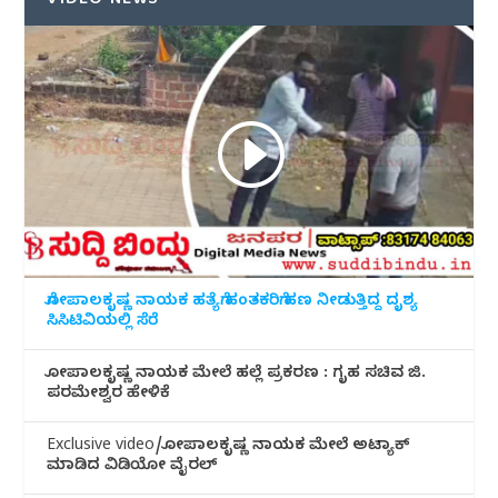
VIDEO NEWS
ಗೋಪಾಲಕೃಷ್ಣ ನಾಯಕ ಹತ್ಯೆಗೆ ಹಂತಕರಿಗೆ ಹಣ ನೀಡುತ್ತಿದ್ದ ದೃಶ್ಯ
ಸಿಸಿಟಿವಿಯಲ್ಲಿ ಸೆರೆ
ಗೋಪಾಲಕೃಷ್ಣ ನಾಯಕ ಮೇಲೆ ಹಲ್ಲೆ ಪ್ರಕರಣ : ಗೃಹ ಸಚಿವ ಜಿ.
ಪರಮೇಶ್ವರ ಹೇಳಿಕೆ
Exclusive video/ಗೋಪಾಲಕೃಷ್ಣ ನಾಯಕ ಮೇಲೆ ಅಟ್ಯಾಕ್
ಮಾಡಿದ ವಿಡಿಯೋ ವೈರಲ್