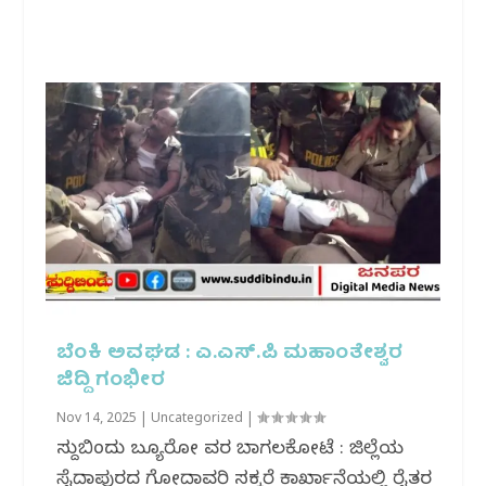
ಬೆಂಕಿ ಅವಘಡ : ಎ.ಎಸ್.ಪಿ ಮಹಾಂತೇಶ್ವರ
ಜಿದ್ದಿ ಗಂಭೀರ
Nov 14, 2025
|
Uncategorized
|
ಸುದ್ದಿಬಿಂದು ಬ್ಯೂರೋ ವರದಿ ಬಾಗಲಕೋಟೆ : ಜಿಲ್ಲೆಯ
ಸೈದಾಪುರದ ಗೋದಾವರಿ ಸಕ್ಕರೆ ಕಾರ್ಖಾನೆಯಲ್ಲಿ ರೈತರ