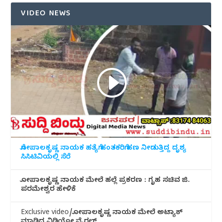
VIDEO NEWS
ಗೋಪಾಲಕೃಷ್ಣ ನಾಯಕ ಹತ್ಯೆಗೆ ಹಂತಕರಿಗೆ ಹಣ ನೀಡುತ್ತಿದ್ದ ದೃಶ್ಯ
ಸಿಸಿಟಿವಿಯಲ್ಲಿ ಸೆರೆ
ಗೋಪಾಲಕೃಷ್ಣ ನಾಯಕ ಮೇಲೆ ಹಲ್ಲೆ ಪ್ರಕರಣ : ಗೃಹ ಸಚಿವ ಜಿ.
ಪರಮೇಶ್ವರ ಹೇಳಿಕೆ
Exclusive video/ಗೋಪಾಲಕೃಷ್ಣ ನಾಯಕ ಮೇಲೆ ಅಟ್ಯಾಕ್