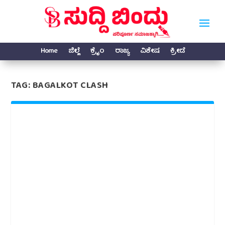
Home
ಜಿಲ್ಲೆ
ಕ್ರೈಂ
ರಾಜ್ಯ
ವಿಶೇಷ
ಕ್ರೀಡೆ
TAG:
BAGALKOT CLASH