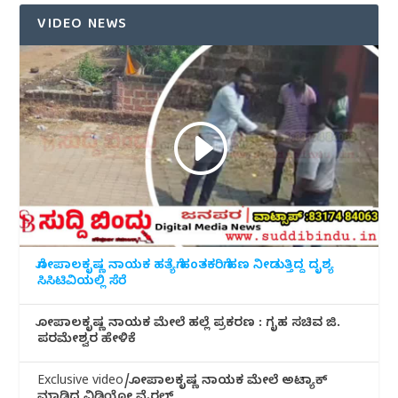
VIDEO NEWS
ಗೋಪಾಲಕೃಷ್ಣ ನಾಯಕ ಹತ್ಯೆಗೆ ಹಂತಕರಿಗೆ ಹಣ ನೀಡುತ್ತಿದ್ದ ದೃಶ್ಯ
ಸಿಸಿಟಿವಿಯಲ್ಲಿ ಸೆರೆ
ಗೋಪಾಲಕೃಷ್ಣ ನಾಯಕ ಮೇಲೆ ಹಲ್ಲೆ ಪ್ರಕರಣ : ಗೃಹ ಸಚಿವ ಜಿ.
ಪರಮೇಶ್ವರ ಹೇಳಿಕೆ
Exclusive video/ಗೋಪಾಲಕೃಷ್ಣ ನಾಯಕ ಮೇಲೆ ಅಟ್ಯಾಕ್