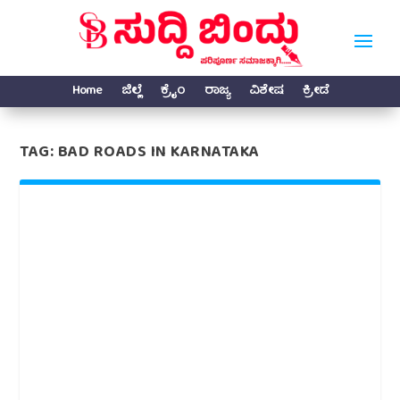
Home
ಜಿಲ್ಲೆ
ಕ್ರೈಂ
ರಾಜ್ಯ
ವಿಶೇಷ
ಕ್ರೀಡೆ
TAG:
BAD ROADS IN KARNATAKA