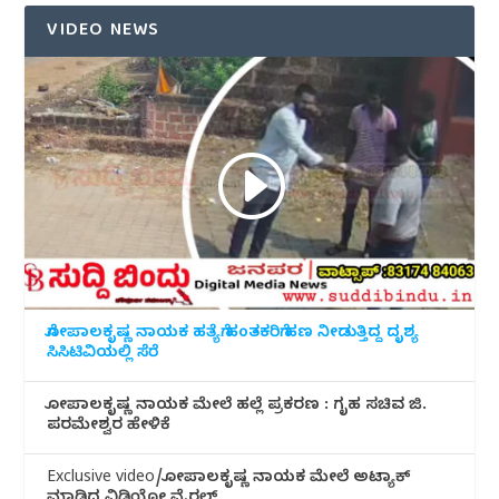
VIDEO NEWS
ಗೋಪಾಲಕೃಷ್ಣ ನಾಯಕ ಹತ್ಯೆಗೆ ಹಂತಕರಿಗೆ ಹಣ ನೀಡುತ್ತಿದ್ದ ದೃಶ್ಯ
ಸಿಸಿಟಿವಿಯಲ್ಲಿ ಸೆರೆ
ಗೋಪಾಲಕೃಷ್ಣ ನಾಯಕ ಮೇಲೆ ಹಲ್ಲೆ ಪ್ರಕರಣ : ಗೃಹ ಸಚಿವ ಜಿ.
ಪರಮೇಶ್ವರ ಹೇಳಿಕೆ
Exclusive video/ಗೋಪಾಲಕೃಷ್ಣ ನಾಯಕ ಮೇಲೆ ಅಟ್ಯಾಕ್