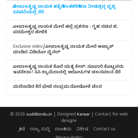
ಗೋಪಾಲಕೃಷ್ಣ ನಾಯಕ ಹತ್ಯೆಗೆ ಹಂತಕರಿಗೆ ಹಣ ನೀಡುತ್ತಿದ್ದ ದೃಶ್ಯ
ಸಿಸಿಟಿವಿಯಲ್ಲಿ ಸೆರೆ
ಗೋಪಾಲಕೃಷ್ಣ ನಾಯಕ ಮೇಲೆ ಹಲ್ಲೆ ಪ್ರಕರಣ : ಗೃಹ ಸಚಿವ ಜಿ.
ಪರಮೇಶ್ವರ ಹೇಳಿಕೆ
Exclusive video/ಗೋಪಾಲಕೃಷ್ಣ ನಾಯಕ ಮೇಲೆ ಅಟ್ಯಾಕ್
ಮಾಡಿದ ವಿಡಿಯೋ ವೈರಲ್
ಗೋಪಾಲಕೃಷ್ಣ ನಾಯಕ ಕೊಲೆ ಯತ್ನ ಕೇಸ್: ಸೂಪಾರಿ ಕೊಟ್ಟವನು
ಇವನೇನಾ? ಸಿಸಿ ಕ್ಯಾಮೆರಾದಲ್ಲಿ ಆರೋಪಿಗಳ ಚಲನವಲನ ಸೆರೆ
ಮಲೆನಾಡಿ‌ನ ಕೆರೆ ಭೇಟೆ ಸಂಭ್ರಮ:ನೋಡೋಕೆ ಚೆಂದ
© 2026
suddibindu.in
| Designed
Karwar
| Contact for web
designe
ಕ್ರೀಡೆ
ರಾಜ್ಯ ಸುದ್ದಿ
ರಾಜಕೀಯ
ವಿಶೇಷ
Contact us