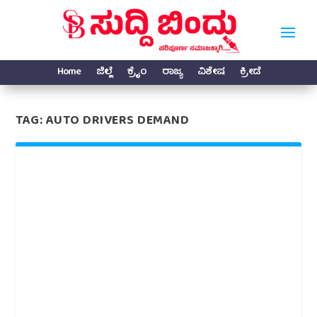
Home
ಜಿಲ್ಲೆ
ಕ್ರೈಂ
ರಾಜ್ಯ
ವಿಶೇಷ
ಕ್ರೀಡೆ
TAG:
AUTO DRIVERS DEMAND