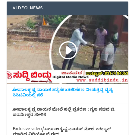
VIDEO NEWS
ಗೋಪಾಲಕೃಷ್ಣ ನಾಯಕ ಹತ್ಯೆಗೆ ಹಂತಕರಿಗೆ ಹಣ ನೀಡುತ್ತಿದ್ದ ದೃಶ್ಯ
ಸಿಸಿಟಿವಿಯಲ್ಲಿ ಸೆರೆ
ಗೋಪಾಲಕೃಷ್ಣ ನಾಯಕ ಮೇಲೆ ಹಲ್ಲೆ ಪ್ರಕರಣ : ಗೃಹ ಸಚಿವ ಜಿ.
ಪರಮೇಶ್ವರ ಹೇಳಿಕೆ
Exclusive video/ಗೋಪಾಲಕೃಷ್ಣ ನಾಯಕ ಮೇಲೆ ಅಟ್ಯಾಕ್