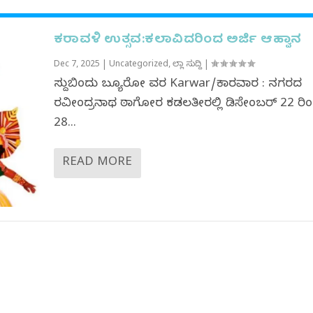
ಕರಾವಳಿ ಉತ್ಸವ:ಕಲಾವಿದರಿಂದ ಅರ್ಜಿ ಆಹ್ವಾನ
Dec 7, 2025
|
Uncategorized
,
ಜಿಲ್ಲಾ ಸುದ್ದಿ
|
ಸುದ್ದಿಬಿಂದು ಬ್ಯೂರೋ ವರದಿ Karwar/ಕಾರವಾರ : ನಗರದ
ರವೀಂದ್ರನಾಥ‌ ಠಾಗೋರ ಕಡಲತೀರಲ್ಲಿ ಡಿಸೇಂಬರ್ 22 ರಿ
28...
READ MORE