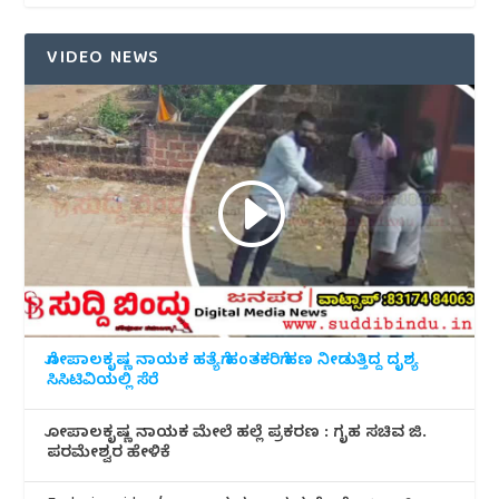
VIDEO NEWS
ಗೋಪಾಲಕೃಷ್ಣ ನಾಯಕ ಹತ್ಯೆಗೆ ಹಂತಕರಿಗೆ ಹಣ ನೀಡುತ್ತಿದ್ದ ದೃಶ್ಯ
ಸಿಸಿಟಿವಿಯಲ್ಲಿ ಸೆರೆ
ಗೋಪಾಲಕೃಷ್ಣ ನಾಯಕ ಮೇಲೆ ಹಲ್ಲೆ ಪ್ರಕರಣ : ಗೃಹ ಸಚಿವ ಜಿ.
ಪರಮೇಶ್ವರ ಹೇಳಿಕೆ