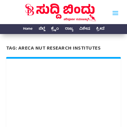
Home
ಜಿಲ್ಲೆ
ಕ್ರೈಂ
ರಾಜ್ಯ
ವಿಶೇಷ
ಕ್ರೀಡೆ
TAG:
ARECA NUT RESEARCH INSTITUTES